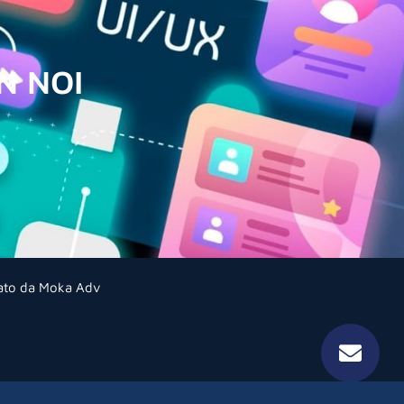
N NOI
zato da Moka Adv