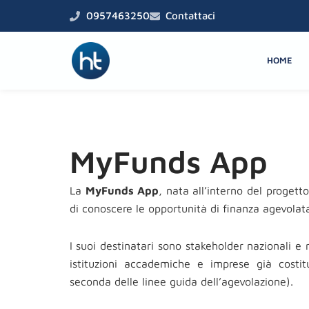
Vai
0957463250
Contattaci
al
contenuto
HOME
MyFunds App
La
MyFunds App
, nata all’interno del progett
di conoscere le opportunità di finanza agevolata 
I suoi destinatari sono stakeholder nazionali e r
istituzioni accademiche e imprese già costit
seconda delle linee guida dell’agevolazione).