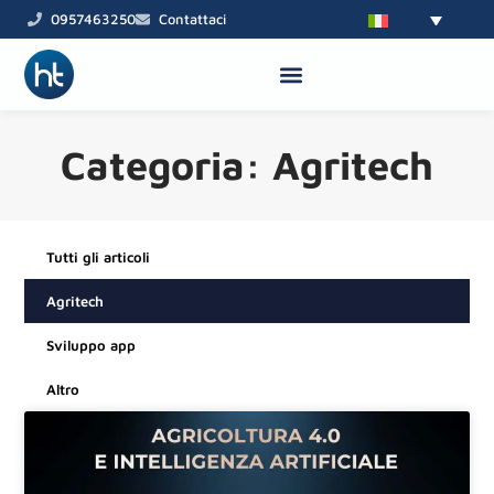
Vai
0957463250
Contattaci
al
contenuto
Categoria: Agritech
Tutti gli articoli
Agritech
Sviluppo app
Altro
Pagina
Pagina